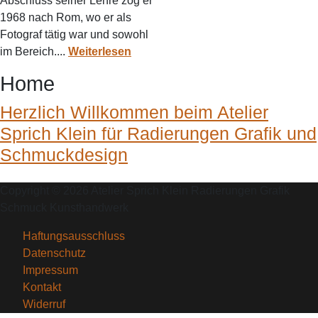
Abschluss seiner Lehre zog er
1968 nach Rom, wo er als
Fotograf tätig war und sowohl
im Bereich....
Weiterlesen
Home
Herzlich Willkommen beim Atelier
Sprich Klein für Radierungen Grafik und
Schmuckdesign
Copyright © 2026 Atelier Sprich Klein Radierungen Grafik
Schmuck Kunsthandwerk
Haftungsausschluss
Datenschutz
Impressum
Kontakt
Widerruf